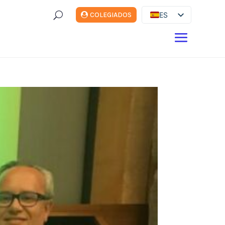
U
ES
COLEGIADOS
EN
DE
FR
IT