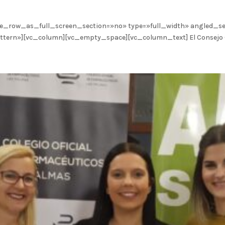
e_row_as_full_screen_section=»no» type=»full_width» angled_sec
n»][vc_column][vc_empty_space][vc_column_text] El Consejo Gener