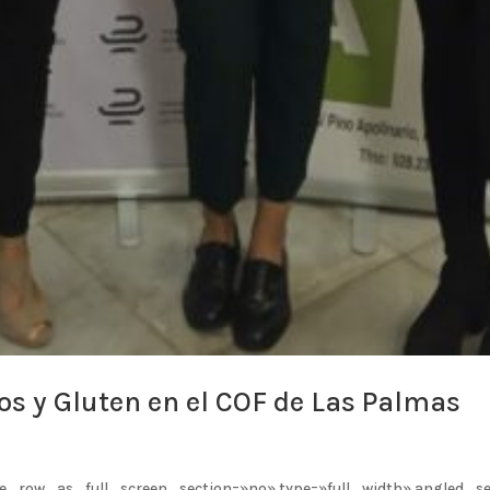
s y Gluten en el COF de Las Palmas
e_row_as_full_screen_section=»no» type=»full_width» angled_sec