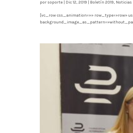
por
soporte
|
Dic 12, 2019
|
Boletín 2019
,
Noticias
[vc_row css_animation=»» row_type=»row» us
background_image_as_pattern=»without_patter