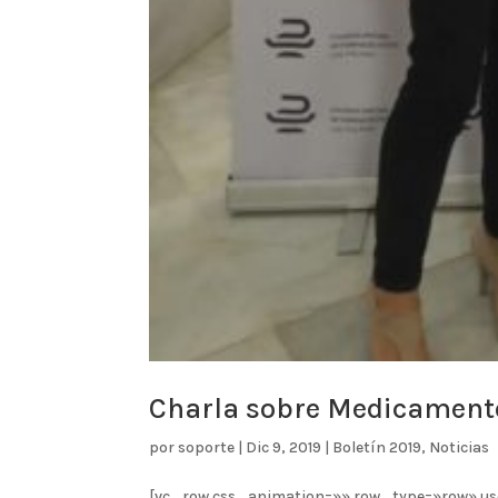
Charla sobre Medicamento
por
soporte
|
Dic 9, 2019
|
Boletín 2019
,
Noticias
[vc_row css_animation=»» row_type=»row» us