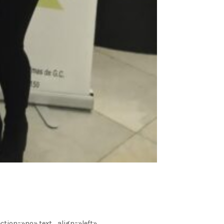
tion=»no» text_align=»left»