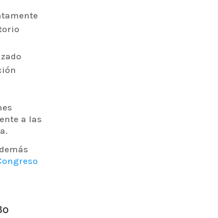
untamente
torio
izado
ción
nes
ente a las
a.
y demás
Congreso
3º