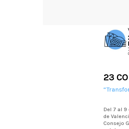
23 C
“Transfo
Del 7 al 
de Valenc
Consejo G