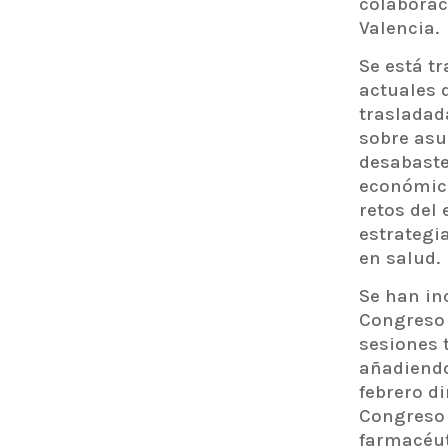
colaborac
Valencia.
Se está t
actuales 
trasladada
sobre asu
desabaste
económica
retos del 
estrategi
en salud.
Se han in
Congreso
sesiones 
añadiendo
febrero di
Congreso 
farmacéut