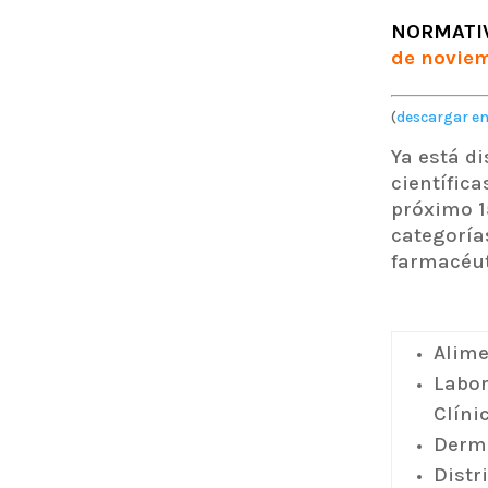
NORMATI
de novie
(
descargar en
Ya está d
científic
próximo 1
categoría
farmacéut
Alime
Labor
Clíni
Derm
Distr