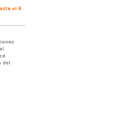
sta el 6
ciones
el
nce
 del