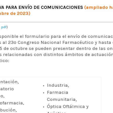
VA PARA ENVÍO DE COMUNICACIONES
(ampliado ha
mbre de 2023)
 pdf
)
isponible el formulario para el envío de comunica
as al 23º Congreso Nacional Farmacéutico y hasta 
5 de octubre se pueden presentar dentro de las o
s relacionadas con distintos ámbitos de actuación
ico:
ntación,
Industria,
atorio
Farmacia
co,
Comunitaria,
ofarmacia,
Óptica Oftálmica y
ibución,