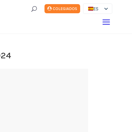
U
ES
COLEGIADOS
EN
DE
FR
IT
024