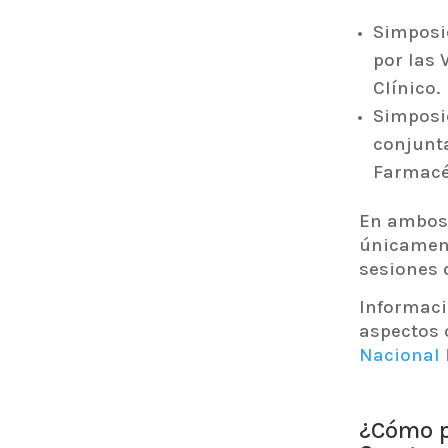
Simposi
por las 
Clínico.
Simposio
conjunta
Farmacé
En ambos 
únicament
sesiones 
Informaci
aspectos 
Nacional 
¿Cómo p