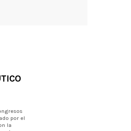
TICO
Congresos
ado por el
on la