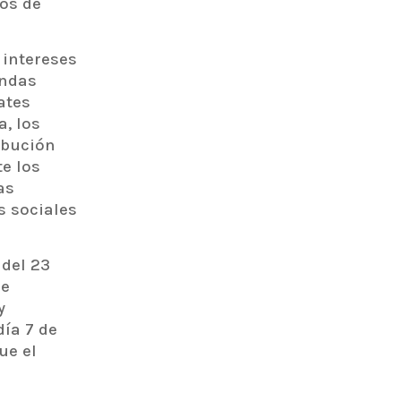
cos de
 intereses
andas
ates
, los
ibución
e los
as
s sociales
 del 23
de
y
ía 7 de
ue el