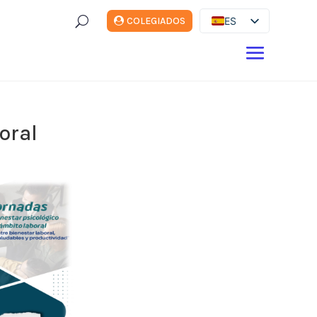
U
ES
COLEGIADOS
EN
DE
FR
IT
oral