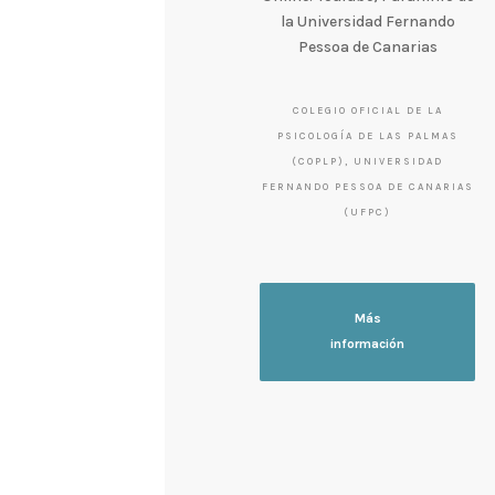
la Universidad Fernando
Pessoa de Canarias
COLEGIO OFICIAL DE LA
PSICOLOGÍA DE LAS PALMAS
(COPLP), UNIVERSIDAD
FERNANDO PESSOA DE CANARIAS
(UFPC)
Más
información