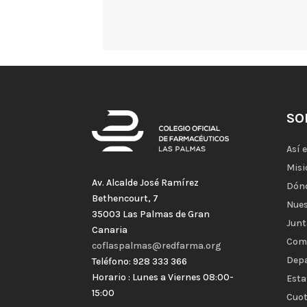
SO
Así 
Misi
Av. Alcalde José Ramírez
Dón
Bethencourt, 7
Nues
35003 Las Palmas de Gran
Junt
Canaria
Com
coflaspalmas@redfarma.org
Dep
Teléfono: 928 333 366
Horario : Lunes a Viernes 08:00-
Esta
15:00
Cuot