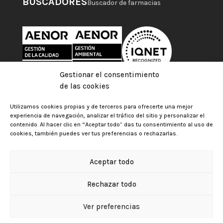
BUSCADORES
Buscador de farmacias
Gestionar el consentimiento
de las cookies
Utilizamos cookies propias y de terceros para ofrecerte una mejor
experiencia de navegación, analizar el tráfico del sitio y personalizar el
contenido. Al hacer clic en “Aceptar todo” das tu consentimiento al uso de
cookies, también puedes ver tus preferencias o rechazarlas.
Aceptar todo
Colegio Oficial de Farmacéuticos de Las Palmas |
Aviso
Rechazar todo
legal
|
Política de privacidad
|
Política de cookies
|
Gestionar el consentimiento de las cookies
Política de Protección de Datos
Ver preferencias