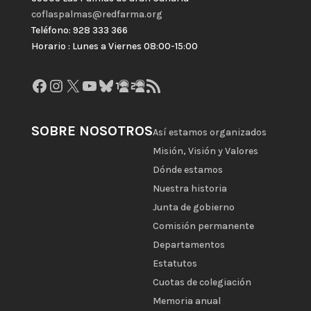
coflaspalmas@redfarma.org
Teléfono: 928 333 366
Horario : Lunes a Viernes 08:00-15:00
Facebook
Instagram
X
YouTube
Bluesky
GitHub
Gravatar
Feed RSS
SOBRE NOSOTROS
Así estamos organizados
Misión, Visión y Valores
Dónde estamos
Nuestra historia
Junta de gobierno
Comisión permanente
Departamentos
Estatutos
Cuotas de colegiación
Memoria anual