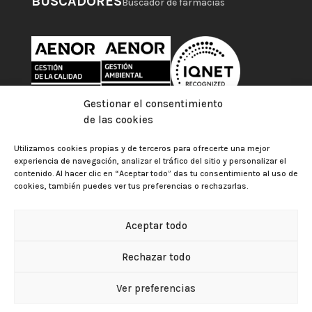
BUSCADORES
Buscador de farmacias
Gestionar el consentimiento
de las cookies
Utilizamos cookies propias y de terceros para ofrecerte una mejor
experiencia de navegación, analizar el tráfico del sitio y personalizar el
contenido. Al hacer clic en “Aceptar todo” das tu consentimiento al uso de
cookies, también puedes ver tus preferencias o rechazarlas.
Aceptar todo
Colegio Oficial de Farmacéuticos de Las Palmas |
Aviso
Rechazar todo
legal
|
Política de privacidad
|
Política de cookies
|
Gestionar el consentimiento de las cookies
Política de Protección de Datos
Ver preferencias