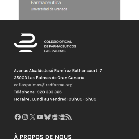
Avenue Alcalde José Ramírez Bethencourt, 7
35003 Las Palmas de Gran Canaria
coflaspalmas@redfarma.org
Téléphone : 928 333 366
Horaire : Lundi au Vendredi 08h00-15h00
Facebook
Instagram
X
YouTube
Bluesky
GitHub
Gravatar
Flux RSS
À PROPOS DE NOUS