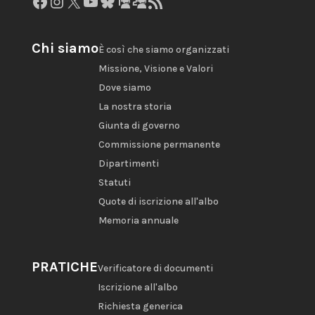
Facebook
Instagram
X
YouTube
Bluesky
GitHub
Gravatar
Feed RSS
Chi siamo
È così che siamo organizzati
Missione, Visione e Valori
Dove siamo
La nostra storia
Giunta di governo
Commissione permanente
Dipartimenti
Statuti
Quote di iscrizione all'albo
Memoria annuale
PRATICHE
Verificatore di documenti
Iscrizione all'albo
Richiesta generica