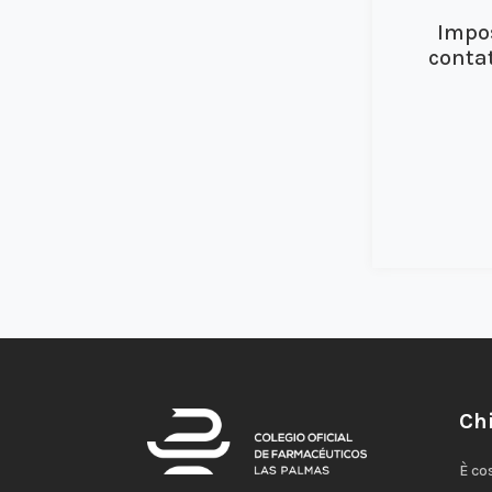
Impos
contat
Ch
È co