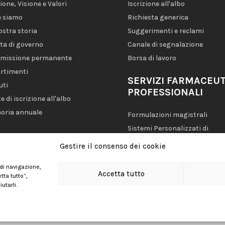
ione, Visione e Valori
Iscrizione all'albo
 siamo
Richiesta generica
ostra storia
Suggerimenti e reclami
ta di governo
Canale di segnalazione
missione permanente
Borsa di lavoro
rtimenti
SERVIZI FARMACEUT
uti
PROFESSIONALI
e di iscrizione all'albo
oria annuale
Formulazioni magistrali
Sistemi Personalizzati di
Dosaggio (SPD)
Gestire il consenso dei cookie
Farmacia Assistenziale
 di navigazione,
Accetta tutto
tta tutto”,
utarli.
Avviso legale
|
Informativa sulla privacy
|
Politica dei cookie
|
Polític