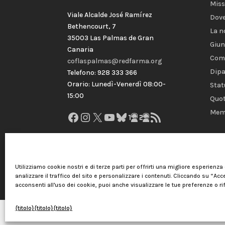
Miss
Viale Alcalde José Ramírez
Dove
Bethencourt, 7
La n
35003 Las Palmas de Gran
Giun
Canaria
Com
coflaspalmas@redfarma.org
Dipa
Telefono: 928 333 366
Orario: Lunedì-Venerdì 08:00-
Stat
15:00
Quot
Mem
Facebook
Instagram
X
YouTube
Bluesky
GitHub
Gravatar
Feed RSS
Utilizziamo cookie nostri e di terze parti per offrirti una migliore esperienza
analizzare il traffico del sito e personalizzare i contenuti. Cliccando su “Acce
acconsenti all'uso dei cookie, puoi anche visualizzare le tue preferenze o rifi
{titolo}
{titolo}
{titolo}
Collegio Ufficiale dei Farmacisti di Las Palmas |