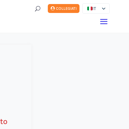
U
IT
COLLEGIATI
ES
EN
DE
FR
to