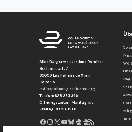
Üb
So s
Miss
Allee Bürgermeister José Ramírez
Wo s
Bethencourt, 7
Unse
35003 Las Palmas de Gran
Regi
Canaria
Stän
coflaspalmas@redfarma.org
Abte
Telefon: 928 333 366
Öffnungszeiten: Montag bis
Sat
Freitag 08:00-15:00
Mitg
Jahr
Facebook
Instagram
X
YouTube
Bluesky
GitHub
Gravatar
RSS-Feed