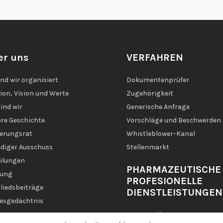
er uns
VERFAHREN
ind wir organisiert
Dokumentenprüfer
ion, Vision und Werte
Zugehörigkeit
ind wir
Generische Anfrage
re Geschichte
Vorschläge und Beschwerden
erungsrat
Whistleblower-Kanal
diger Ausschuss
Stellenmarkt
ilungen
PHARMAZEUTISCHE
zung
PROFESIONELLE
liedsbeiträge
DIENSTLEISTUNGEN
esgedächtnis
Magistralformeln