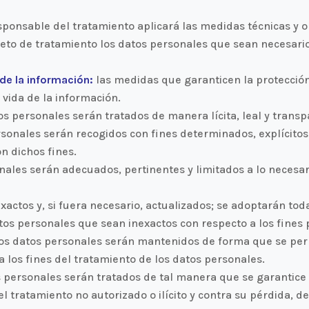
sponsable del tratamiento aplicará las medidas técnicas y 
jeto de tratamiento los datos personales que sean necesario
 de la información:
las medidas que garanticen la protección
 vida de la información.
os personales serán tratados de manera lícita, leal y transp
sonales serán recogidos con fines determinados, explícitos 
n dichos fines.
nales serán adecuados, pertinentes y limitados a lo necesari
xactos y, si fuera necesario, actualizados; se adoptarán to
atos personales que sean inexactos con respecto a los fines 
os datos personales serán mantenidos de forma que se permi
 los fines del tratamiento de los datos personales.
s personales serán tratados de tal manera que se garantic
el tratamiento no autorizado o ilícito y contra su pérdida, 