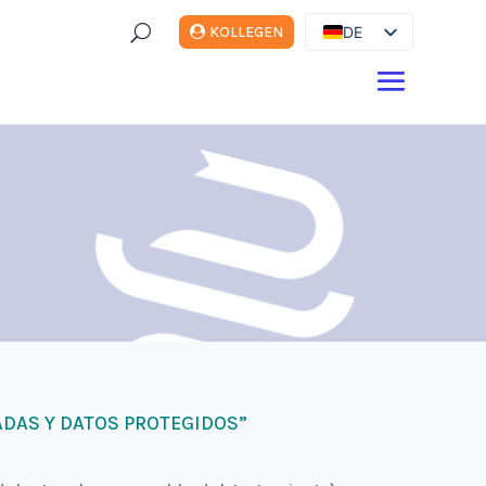
U
DE
KOLLEGEN
ES
EN
FR
IT
DAS Y DATOS PROTEGIDOS”