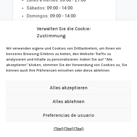
Lunes a viernes:
09:00 - 21:00
Sábados:
09:00 - 14:00
Domingos:
09:00 - 14:00
Festivos:
09:00 - 14:00
Verwalten Sie die Cookie-
Zustimmung
Teléfono:
928.880.722
Wir verwenden eigene und Cookies von Drittanbietern, um Ihnen ein
Mostrar en el mapa >
besseres Browsing-Erlebnis zu bieten, den Website-Traffic zu
analysieren und Inhalte zu personalisieren. Indem Sie auf “Alle
akzeptieren” klicken, stimmen Sie der Verwendung von Cookies zu, Sie
können auch Ihre Präferenzen einsehen oder diese ablehnen.
Farmacia Llorca Martínez, Joaquín
Alles akzeptieren
Adresse:
Capitán Quesada, 6
Alles ablehnen
Población:
Gáldar
Verwalten Sie die Cookie-Zustimmung
Preferencias de usuario
Código Postal:
35460
Horario:
SUCHMASCHINE
APOTHEKEN
{Titel}
{Titel}
{Titel}