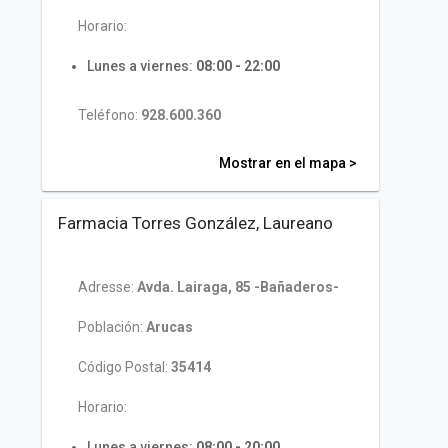
Horario:
Lunes a viernes:
08:00 - 22:00
Teléfono:
928.600.360
Mostrar en el mapa >
Farmacia Torres González, Laureano
Adresse:
Avda. Lairaga, 85 -Bañaderos-
Población:
Arucas
Código Postal:
35414
Horario:
Lunes a viernes:
08:00 - 20:00