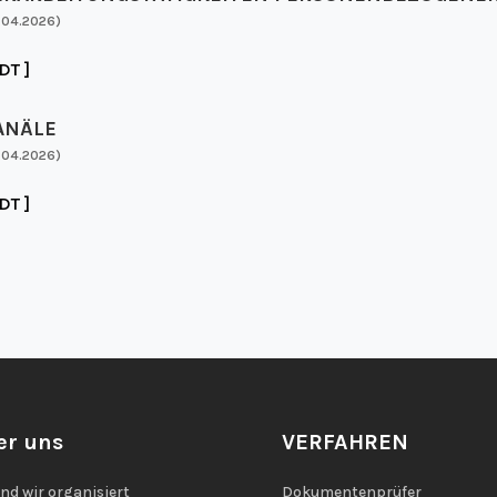
.04.2026)
DT ]
ANÄLE
.04.2026)
DT ]
er uns
VERFAHREN
ind wir organisiert
Dokumentenprüfer