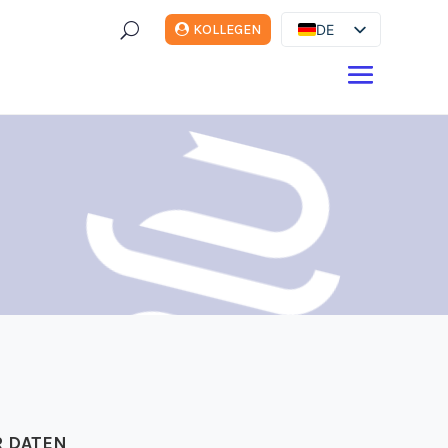
U
DE
KOLLEGEN
ES
EN
FR
IT
R DATEN