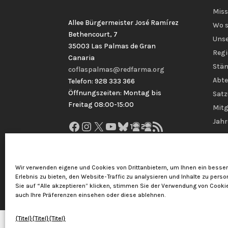
Miss
Allee Bürgermeister José Ramírez
Wo s
Bethencourt, 7
Unse
35003 Las Palmas de Gran
Regi
Canaria
Stän
coflaspalmas@redfarma.org
Abte
Telefon: 928 333 366
Öffnungszeiten: Montag bis
Sat
Freitag 08:00-15:00
Mitg
Jahr
Facebook
Instagram
X
YouTube
Bluesky
GitHub
Gravatar
RSS-Feed
Wir verwenden eigene und Cookies von Drittanbietern, um Ihnen ein besse
Erlebnis zu bieten, den Website-Traffic zu analysieren und Inhalte zu perso
Sie auf “Alle akzeptieren” klicken, stimmen Sie der Verwendung von Cooki
auch Ihre Präferenzen einsehen oder diese ablehnen.
{Titel}
{Titel}
{Titel}
Offizielles Kollegium der Apotheker von Las Pa