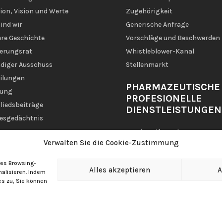
ion, Vision und Werte
Zugehörigkeit
ind wir
Generische Anfrage
re Geschichte
Vorschläge und Beschwerden
erungsrat
Whistleblower-Kanal
diger Ausschuss
Stellenmarkt
ilungen
PHARMAZEUTISCHE
zung
PROFESIONELLE
liedsbeiträge
DIENSTLEISTUNGEN
esgedächtnis
Magistralformeln
Verwalten Sie die Cookie-Zustimmung
Personalisierte Dosiersystem
Meine Hilfsapotheke
res Browsing-
Alles akzeptieren
A
nalisieren. Indem
es zu, Sie können
lmas
Rechtlicher Hinweis
|
Datenschutzpolitik
|
Cookie-Richtlinie
|
Polí