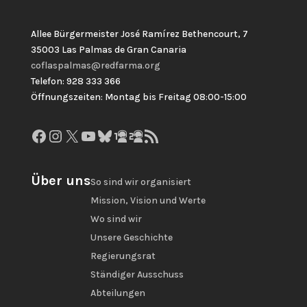
Allee Bürgermeister José Ramírez Bethencourt, 7
35003 Las Palmas de Gran Canaria
coflaspalmas@redfarma.org
Telefon: 928 333 366
Öffnungszeiten: Montag bis Freitag 08:00-15:00
Facebook
Instagram
X
YouTube
Bluesky
GitHub
Gravatar
RSS-Feed
Über uns
So sind wir organisiert
Mission, Vision und Werte
Wo sind wir
Unsere Geschichte
Regierungsrat
Ständiger Ausschuss
Abteilungen