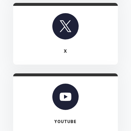

X

YOUTUBE