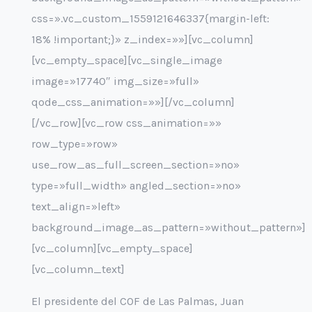
css=».vc_custom_1559121646337{margin-left:
18% !important;}» z_index=»»][vc_column]
[vc_empty_space][vc_single_image
image=»17740″ img_size=»full»
qode_css_animation=»»][/vc_column]
[/vc_row][vc_row css_animation=»»
row_type=»row»
use_row_as_full_screen_section=»no»
type=»full_width» angled_section=»no»
text_align=»left»
background_image_as_pattern=»without_pattern»]
[vc_column][vc_empty_space]
[vc_column_text]
El presidente del COF de Las Palmas, Juan