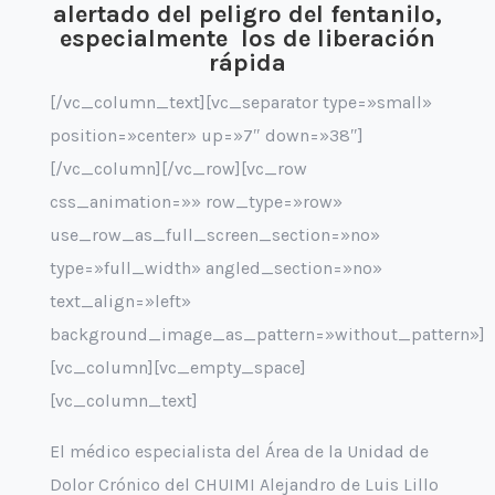
alertado del peligro del fentanilo,
especialmente los de liberación
rápida
[/vc_column_text][vc_separator type=»small»
position=»center» up=»7″ down=»38″]
[/vc_column][/vc_row][vc_row
css_animation=»» row_type=»row»
use_row_as_full_screen_section=»no»
type=»full_width» angled_section=»no»
text_align=»left»
background_image_as_pattern=»without_pattern»]
[vc_column][vc_empty_space]
[vc_column_text]
El médico especialista del Área de la Unidad de
Dolor Crónico del CHUIMI Alejandro de Luis Lillo