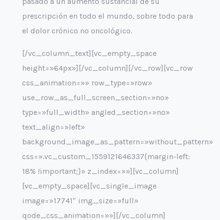
pasado a un aumento sustancial de su
prescripción en todo el mundo, sobre todo para
el dolor crónico no oncológico.
[/vc_column_text][vc_empty_space
height=»64px»][/vc_column][/vc_row][vc_row
css_animation=»» row_type=»row»
use_row_as_full_screen_section=»no»
type=»full_width» angled_section=»no»
text_align=»left»
background_image_as_pattern=»without_pattern»
css=».vc_custom_1559121646337{margin-left:
18% !important;}» z_index=»»][vc_column]
[vc_empty_space][vc_single_image
image=»17741″ img_size=»full»
qode_css_animation=»»][/vc_column]