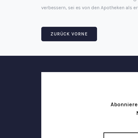
verbessern, sei es von den Apotheken als e
ZURÜCK
VORNE
Abonniere