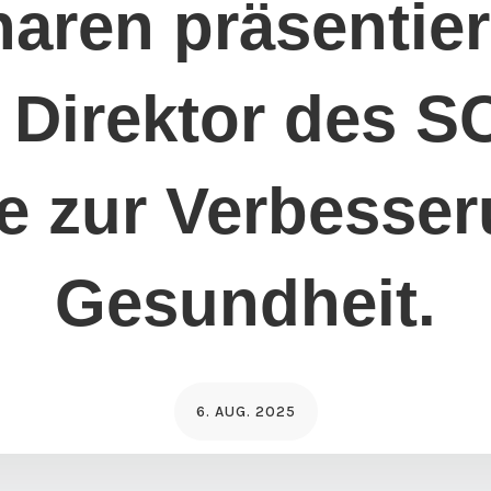
naren präsentie
Direktor des S
te zur Verbesser
Gesundheit.
6. AUG. 2025