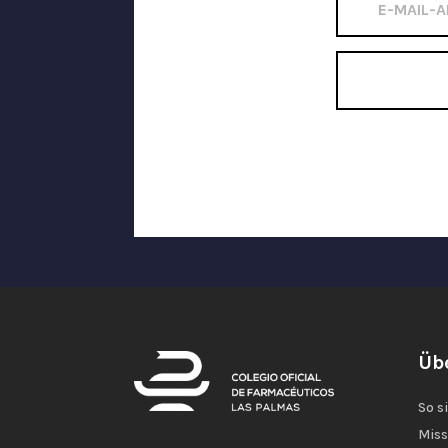
Üb
So s
Miss