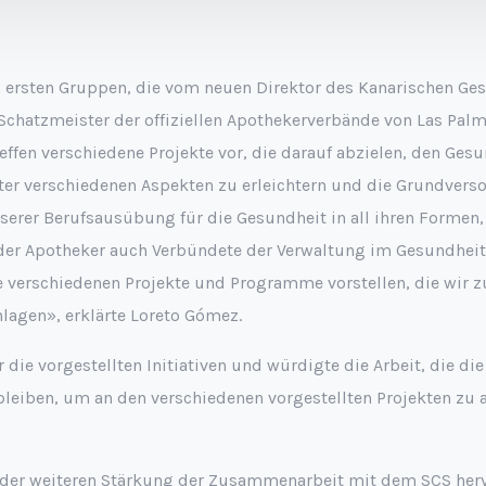
 ersten Gruppen, die vom neuen Direktor des Kanarischen Ges
chatzmeister der offiziellen Apothekerverbände von Las Palma
effen verschiedene Projekte vor, die darauf abzielen, den Ge
er verschiedenen Aspekten zu erleichtern und die Grundverso
nserer Berufsausübung für die Gesundheit in all ihren Formen
er Apotheker auch Verbündete der Verwaltung im Gesundheitsb
ie verschiedenen Projekte und Programme vorstellen, die wir
lagen», erklärte Loreto Gómez.
ür die vorgestellten Initiativen und würdigte die Arbeit, die d
 bleiben, um an den verschiedenen vorgestellten Projekten zu 
g der weiteren Stärkung der Zusammenarbeit mit dem SCS her