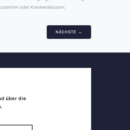
itszentren oder Krankenhäusern.
NÄCHSTE
→
d über die
.