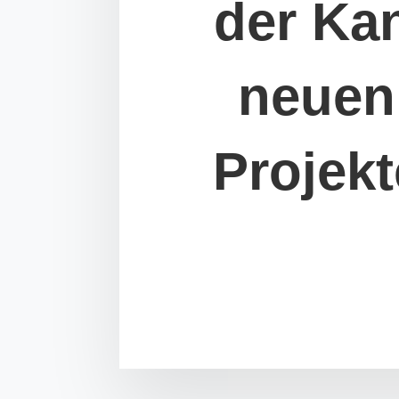
der Ka
neuen 
Projek