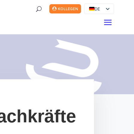
U
DE
KOLLEGEN
ES
EN
FR
IT
achkräfte