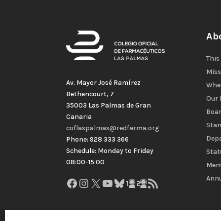
Ab
This
Miss
Av. Mayor José Ramírez
Wher
Bethencourt, 7
Our 
35003 Las Palmas de Gran
Boar
Canaria
Stan
coflaspalmas@redfarma.org
Dep
Phone: 928 333 366
Schedule: Monday to Friday
Stat
08:00-15:00
Memb
Annu
Facebook
Instagram
X
YouTube
Bluesky
GitHub
Gravatar
RSS Feed