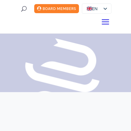
U
EN
BOARD MEMBERS
ES
DE
FR
IT