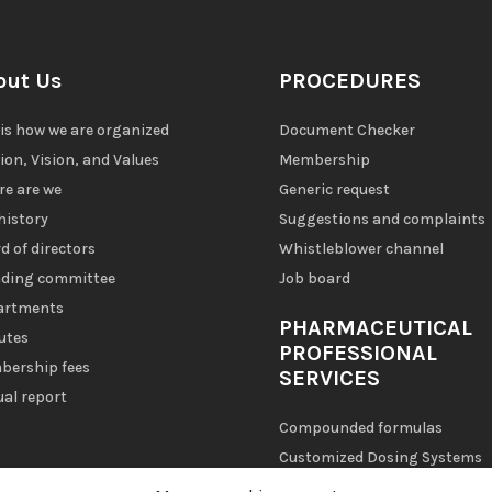
out Us
PROCEDURES
 is how we are organized
Document Checker
ion, Vision, and Values
Membership
e are we
Generic request
history
Suggestions and complaints
d of directors
Whistleblower channel
ding committee
Job board
artments
PHARMACEUTICAL
utes
PROFESSIONAL
ership fees
SERVICES
al report
Compounded formulas
Customized Dosing Systems
(CDS)